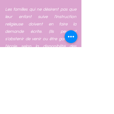
Les familles qui ne désirent pas que
leur enfant suive l'instruction
religieuse doivent en faire la
demande écrite. (Ils peuvent
s'abstenir de venir ou être gardés à
l'école selon la disponibilité des
familles)
.
Mercredi 29 mai
, retraite de
préparation à la 1ere communion
pour 11 élèves de l'école.
Les enfants se préparent
spirituellement pour le grand jour qui