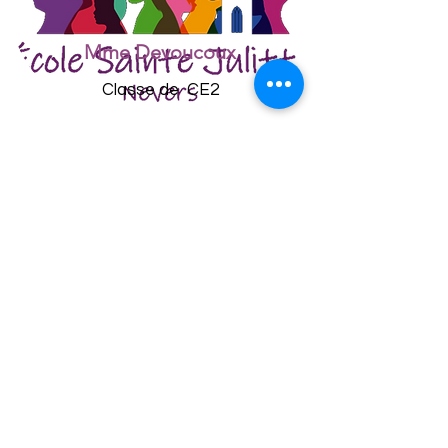
Mme Devoucoux
Classe de CE2
Mme Bizouard
Classe de CE1
Mmes Monnier et Johanet
Classe de CM1