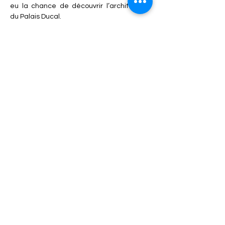
eu la chance de découvrir l’architecture 
du Palais Ducal.
Nous nous sommes également rendu au 
Musée de la faïence afin de participer à un 
atelier sur le thème de la perception des 
différentes couleurs par nos yeux.