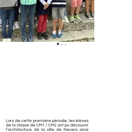
Arc
hite
ctur
e
de
la
ville
de
Lors de cette première période, les élèves
de la classe de CM1 / CM2 ont pu découvrir
Nev
l’architecture de la ville de Nevers ainsi