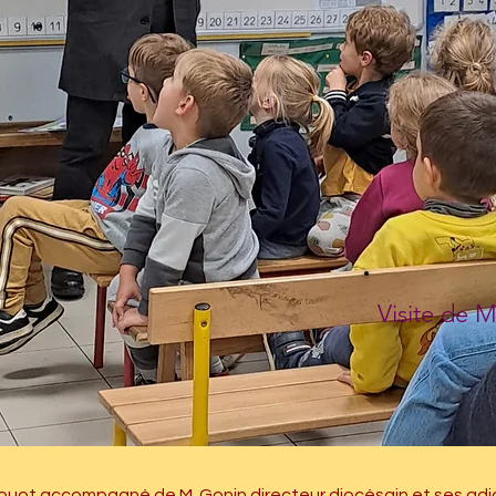
Visite de 
rouot accompagné de M. Gonin directeur diocésain et ses adj