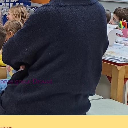
Monseigneur Drouot
ointes.