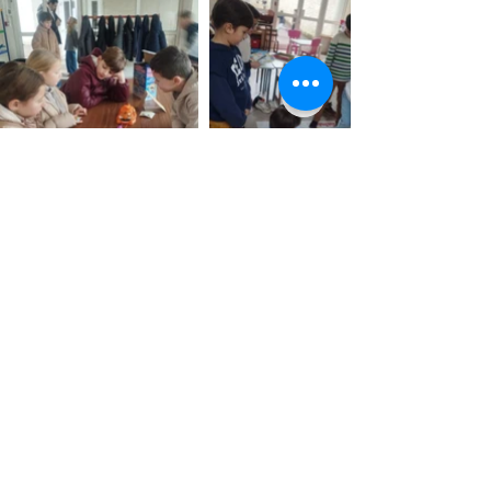
Précédent
Suivant
Retour
Ecole Sainte Julitte
- 17 Rue de la
Cathédrale - 58000 NEVERS -
03 58 07 84 46
© 2026 par École Sainte Julitte Nevers