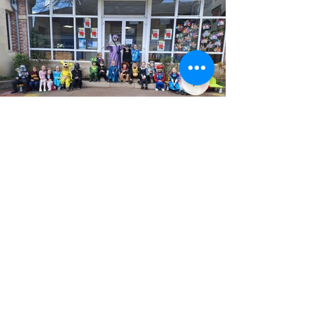
Précédent
Suivant
Retour
Ecole Sainte Julitte
- 17 Rue de la
Cathédrale - 58000 NEVERS -
03 58 07 84 46