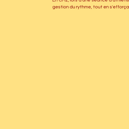
En CM2, lors d'une séance d'athlétis
gestion du rythme, tout en s'efforç