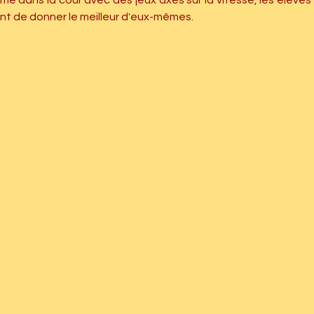
me dans la cour avec des jeux axés sur la vitesse, les élèves 
ant de donner le meilleur d'eux-mêmes.