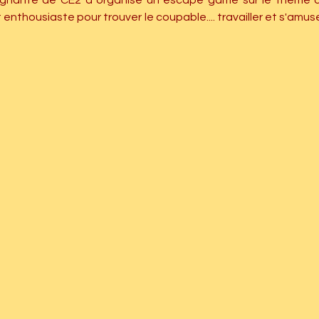
eignante de CE2 a organisé un escape game sur le thème d'h
t enthousiaste pour trouver le coupable.... travailler et s'am