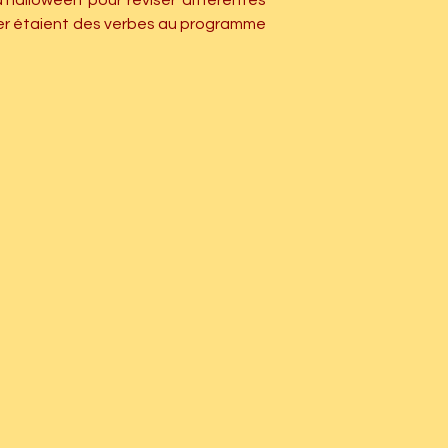
alloween pour réviser différentes 
user étaient des verbes au programme 