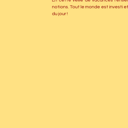
En cette veille de vacances l’ens
notions. Tout le monde est investi e
du jour !