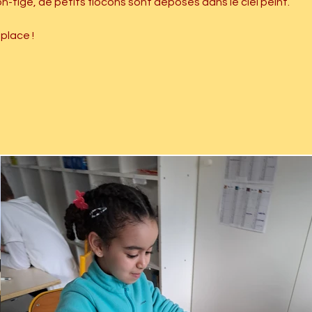
ton-tige, de petits flocons sont déposés dans le ciel peint.
place !