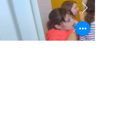
Retour
Précédent
Suivant
Ecole Sainte Julitte
- 17 Rue de la
Cathédrale - 58000 NEVERS -
03 58 07 84 46